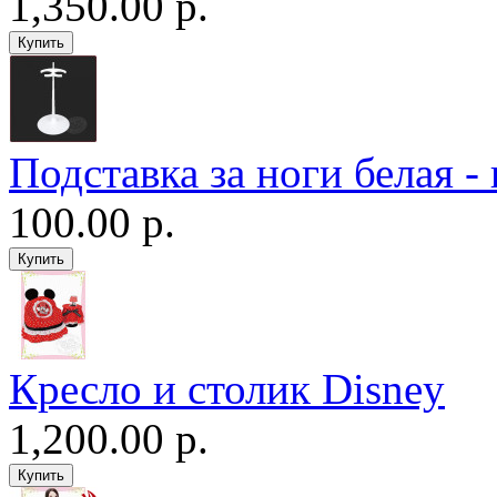
1,350.00 р.
Подставка за ноги белая -
100.00 р.
Кресло и столик Disney
1,200.00 р.