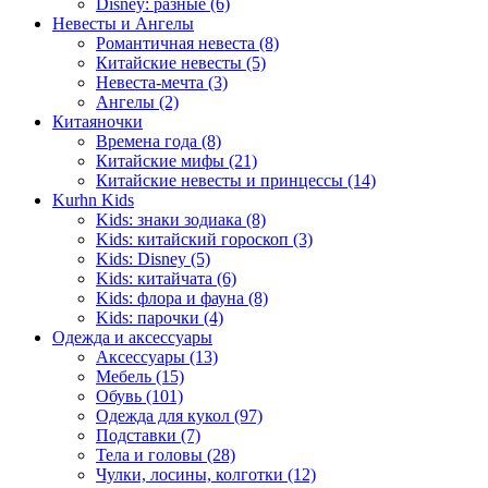
Disney: разные (6)
Невесты и Ангелы
Романтичная невеста (8)
Китайские невесты (5)
Невеста-мечта (3)
Ангелы (2)
Китаяночки
Времена года (8)
Китайские мифы (21)
Китайские невесты и принцессы (14)
Kurhn Kids
Kids: знаки зодиака (8)
Kids: китайский гороскоп (3)
Kids: Disney (5)
Kids: китайчата (6)
Kids: флора и фауна (8)
Kids: парочки (4)
Одежда и аксессуары
Аксессуары (13)
Мебель (15)
Обувь (101)
Одежда для кукол (97)
Подставки (7)
Тела и головы (28)
Чулки, лосины, колготки (12)