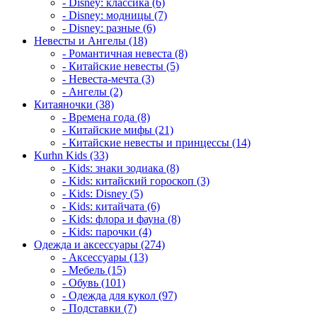
- Disney: классика (6)
- Disney: модницы (7)
- Disney: разные (6)
Невесты и Ангелы (18)
- Романтичная невеста (8)
- Китайские невесты (5)
- Невеста-мечта (3)
- Ангелы (2)
Китаяночки (38)
- Времена года (8)
- Китайские мифы (21)
- Китайские невесты и принцессы (14)
Kurhn Kids (33)
- Kids: знаки зодиака (8)
- Kids: китайский гороскоп (3)
- Kids: Disney (5)
- Kids: китайчата (6)
- Kids: флора и фауна (8)
- Kids: парочки (4)
Одежда и аксессуары (274)
- Аксессуары (13)
- Мебель (15)
- Обувь (101)
- Одежда для кукол (97)
- Подставки (7)