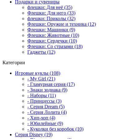
Подарки и сувениры
флешки: Для неё (35)
Флешки: Для него (33)
флешки: Приколы (32)
Флешки: Оружие и техника (12)
Флешки: Машинки (9)
Флешки: Животные (10)
Флешки: Сердечки (10)
Флешки: Со стразами (18)
Гаджеты (12)
Категории
Игровые куклы (108)
- My Girl (21)
- Гламурная серия (17)
- Знаки зодиака (9)
- Наборы (11)
- Принцессы (3)
- Серия Dream (5)
- Серия Лолита (4)
- Хип-хоп (4)
- Юбилейные (9)
- Куколки без коробок (10)
Серия Disney (19)