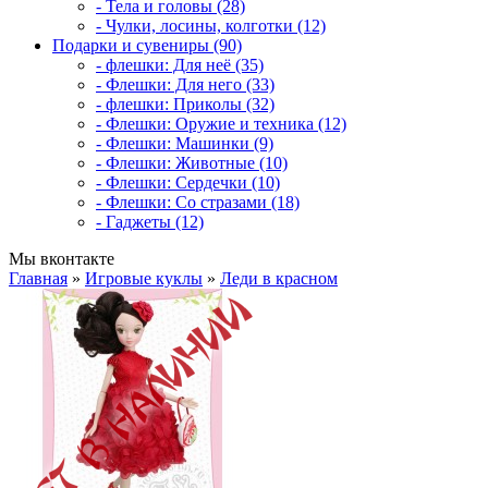
- Тела и головы (28)
- Чулки, лосины, колготки (12)
Подарки и сувениры (90)
- флешки: Для неё (35)
- Флешки: Для него (33)
- флешки: Приколы (32)
- Флешки: Оружие и техника (12)
- Флешки: Машинки (9)
- Флешки: Животные (10)
- Флешки: Сердечки (10)
- Флешки: Со стразами (18)
- Гаджеты (12)
Мы вконтакте
Главная
»
Игровые куклы
»
Леди в красном