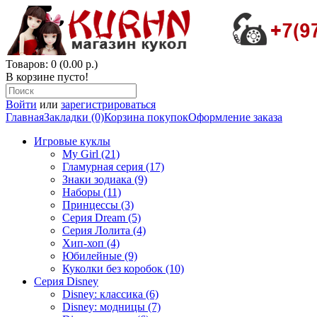
Товаров: 0 (0.00 р.)
В корзине пусто!
Войти
или
зарегистрироваться
Главная
Закладки (0)
Корзина покупок
Оформление заказа
Игровые куклы
My Girl (21)
Гламурная серия (17)
Знаки зодиака (9)
Наборы (11)
Принцессы (3)
Серия Dream (5)
Серия Лолита (4)
Хип-хоп (4)
Юбилейные (9)
Куколки без коробок (10)
Серия Disney
Disney: классика (6)
Disney: модницы (7)