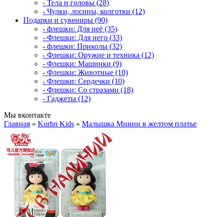
- Тела и головы (28)
- Чулки, лосины, колготки (12)
Подарки и сувениры (90)
- флешки: Для неё (35)
- Флешки: Для него (33)
- флешки: Приколы (32)
- Флешки: Оружие и техника (12)
- Флешки: Машинки (9)
- Флешки: Животные (10)
- Флешки: Сердечки (10)
- Флешки: Со стразами (18)
- Гаджеты (12)
Мы вконтакте
Главная
»
Kurhn Kids
»
Малышка Минни в желтом платье