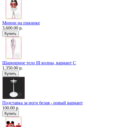
Минни на пикнике
3,600.00 р.
Шарнирное тело III волны, вариант C
1,350.00 р.
Подставка за ноги белая - новый вариант
100.00 р.