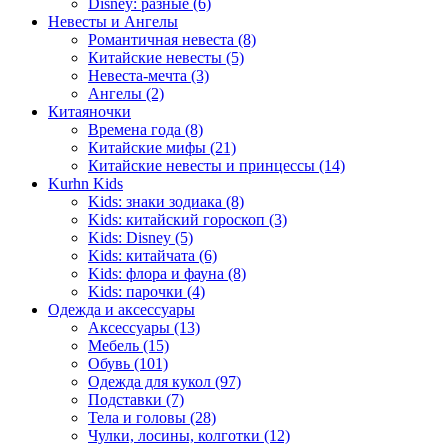
Disney: разные (6)
Невесты и Ангелы
Романтичная невеста (8)
Китайские невесты (5)
Невеста-мечта (3)
Ангелы (2)
Китаяночки
Времена года (8)
Китайские мифы (21)
Китайские невесты и принцессы (14)
Kurhn Kids
Kids: знаки зодиака (8)
Kids: китайский гороскоп (3)
Kids: Disney (5)
Kids: китайчата (6)
Kids: флора и фауна (8)
Kids: парочки (4)
Одежда и аксессуары
Аксессуары (13)
Мебель (15)
Обувь (101)
Одежда для кукол (97)
Подставки (7)
Тела и головы (28)
Чулки, лосины, колготки (12)