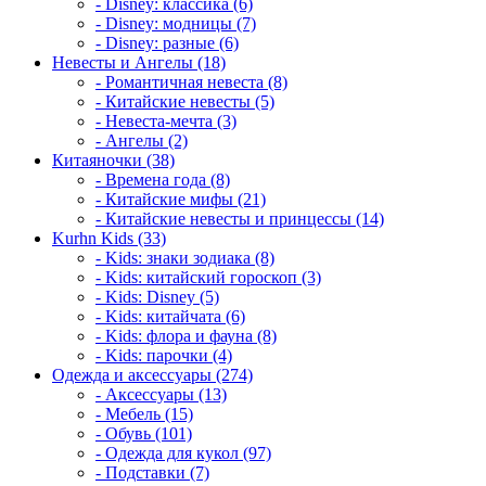
- Disney: классика (6)
- Disney: модницы (7)
- Disney: разные (6)
Невесты и Ангелы (18)
- Романтичная невеста (8)
- Китайские невесты (5)
- Невеста-мечта (3)
- Ангелы (2)
Китаяночки (38)
- Времена года (8)
- Китайские мифы (21)
- Китайские невесты и принцессы (14)
Kurhn Kids (33)
- Kids: знаки зодиака (8)
- Kids: китайский гороскоп (3)
- Kids: Disney (5)
- Kids: китайчата (6)
- Kids: флора и фауна (8)
- Kids: парочки (4)
Одежда и аксессуары (274)
- Аксессуары (13)
- Мебель (15)
- Обувь (101)
- Одежда для кукол (97)
- Подставки (7)