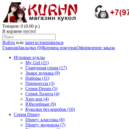
Товаров: 0 (0.00 р.)
В корзине пусто!
Войти
или
зарегистрироваться
Главная
Закладки (0)
Корзина покупок
Оформление заказа
Игровые куклы
My Girl (21)
Гламурная серия (17)
Знаки зодиака (9)
Наборы (11)
Принцессы (3)
Серия Dream (5)
Серия Лолита (4)
Хип-хоп (4)
Юбилейные (9)
Куколки без коробок (10)
Серия Disney
Disney: классика (6)
Disney: модницы (7)