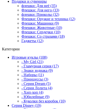
Подарки и сувениры
флешки: Для неё (35)
Флешки: Для него (33)
флешки: Приколы (32)
Флешки: Оружие и техника (12)
Флешки: Машинки (9)
Флешки: Животные (10)
Флешки: Сердечки (10)
Флешки: Со стразами (18)
Гаджеты (12)
Категории
Игровые куклы (108)
- My Girl (21)
- Гламурная серия (17)
- Знаки зодиака (9)
- Наборы (11)
- Принцессы (3)
- Серия Dream (5)
- Серия Лолита (4)
- Хип-хоп (4)
- Юбилейные (9)
- Куколки без коробок (10)
Серия Disney (19)