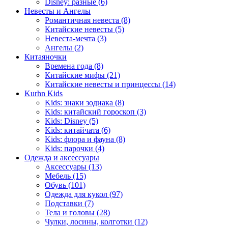
Disney: разные (6)
Невесты и Ангелы
Романтичная невеста (8)
Китайские невесты (5)
Невеста-мечта (3)
Ангелы (2)
Китаяночки
Времена года (8)
Китайские мифы (21)
Китайские невесты и принцессы (14)
Kurhn Kids
Kids: знаки зодиака (8)
Kids: китайский гороскоп (3)
Kids: Disney (5)
Kids: китайчата (6)
Kids: флора и фауна (8)
Kids: парочки (4)
Одежда и аксессуары
Аксессуары (13)
Мебель (15)
Обувь (101)
Одежда для кукол (97)
Подставки (7)
Тела и головы (28)
Чулки, лосины, колготки (12)