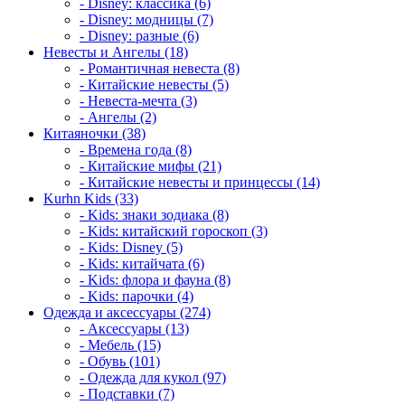
- Disney: классика (6)
- Disney: модницы (7)
- Disney: разные (6)
Невесты и Ангелы (18)
- Романтичная невеста (8)
- Китайские невесты (5)
- Невеста-мечта (3)
- Ангелы (2)
Китаяночки (38)
- Времена года (8)
- Китайские мифы (21)
- Китайские невесты и принцессы (14)
Kurhn Kids (33)
- Kids: знаки зодиака (8)
- Kids: китайский гороскоп (3)
- Kids: Disney (5)
- Kids: китайчата (6)
- Kids: флора и фауна (8)
- Kids: парочки (4)
Одежда и аксессуары (274)
- Аксессуары (13)
- Мебель (15)
- Обувь (101)
- Одежда для кукол (97)
- Подставки (7)