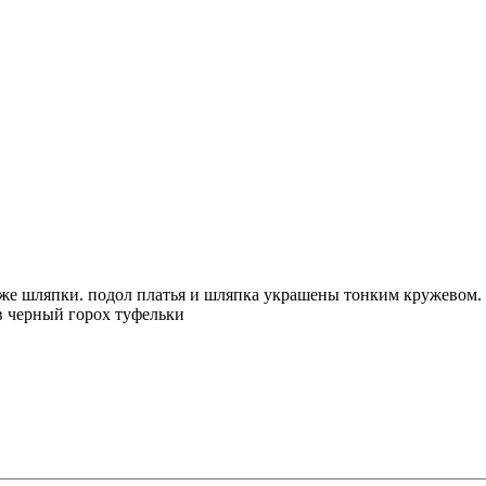
й же шляпки. подол платья и шляпка украшены тонким кружевом.
в черный горох туфельки