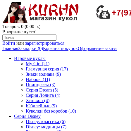
Товаров: 0 (0.00 р.)
В корзине пусто!
Войти
или
зарегистрироваться
Главная
Закладки (0)
Корзина покупок
Оформление заказа
Игровые куклы
My Girl (21)
Гламурная серия (17)
Знаки зодиака (9)
Наборы (11)
Принцессы (3)
Серия Dream (5)
Серия Лолита (4)
Хип-хоп (4)
Юбилейные (9)
Куколки без коробок (10)
Серия Disney
Disney: классика (6)
Disney: модницы (7)