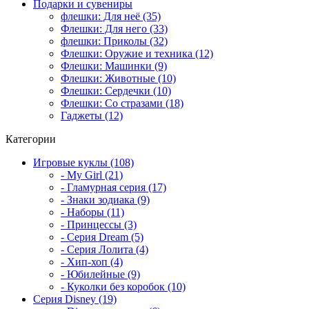
Подарки и сувениры
флешки: Для неё (35)
Флешки: Для него (33)
флешки: Приколы (32)
Флешки: Оружие и техника (12)
Флешки: Машинки (9)
Флешки: Животные (10)
Флешки: Сердечки (10)
Флешки: Со стразами (18)
Гаджеты (12)
Категории
Игровые куклы (108)
- My Girl (21)
- Гламурная серия (17)
- Знаки зодиака (9)
- Наборы (11)
- Принцессы (3)
- Серия Dream (5)
- Серия Лолита (4)
- Хип-хоп (4)
- Юбилейные (9)
- Куколки без коробок (10)
Серия Disney (19)