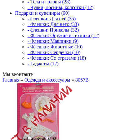
- Тела и головы (28)
- Чулки, лосины, колготки (12)
Подарки и сувениры (90)
- флешки: Для неё (35)
- Флешки: Для него (33)
- флешки: Приколы (32)
- Флешки: Оружие и техника (12)
- Флешки: Машинки (9)
- Флешки: Животные (10)
- Флешки: Сердечки (10)
- Флешки: Со стразами (18)
- Гаджеты (12)
Мы вконтакте
Главная
»
Одежда и аксессуары
»
8057B