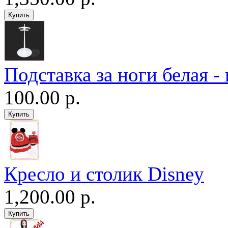
Подставка за ноги белая -
100.00 р.
Кресло и столик Disney
1,200.00 р.