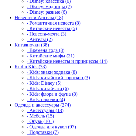
- Disney: классика (6)
- Disney: модницы (7)
- Disney: разные (6)
Невесты и Ангелы (18)
- Романтичная невеста (8)
- Китайские невесты (5)
- Невеста-мечта (3)
- Ангелы (2)
Китаяночки (38)
- Времена года (8)
- Китайские мифы (21)
- Китайские невесты и принцессы (14)
Kurhn Kids (33)
- Kids: знаки зодиака (8)
- Kids: китайский гороскоп (3)
- Kids: Disney (5)
- Kids: китайчата (6)
- Kids: флора и фауна (8)
- Kids: парочки (4)
Одежда и аксессуары (274)
- Аксессуары (13)
- Мебель (15)
- Обувь (101)
- Одежда для кукол (97)
- Подставки (7)