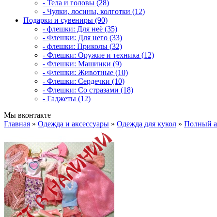
- Тела и головы (28)
- Чулки, лосины, колготки (12)
Подарки и сувениры (90)
- флешки: Для неё (35)
- Флешки: Для него (33)
- флешки: Приколы (32)
- Флешки: Оружие и техника (12)
- Флешки: Машинки (9)
- Флешки: Животные (10)
- Флешки: Сердечки (10)
- Флешки: Со стразами (18)
- Гаджеты (12)
Мы вконтакте
Главная
»
Одежда и аксессуары
»
Одежда для кукол
»
Полный ау