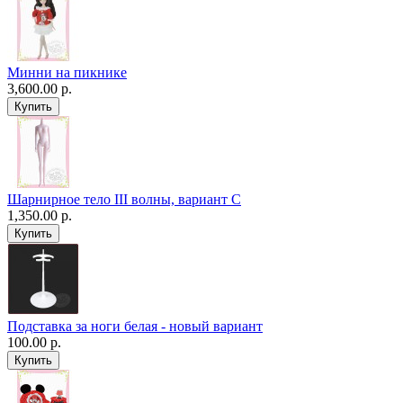
Минни на пикнике
3,600.00 р.
Шарнирное тело III волны, вариант C
1,350.00 р.
Подставка за ноги белая - новый вариант
100.00 р.