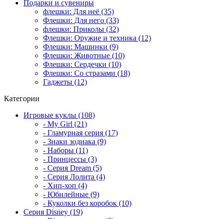
Подарки и сувениры
флешки: Для неё (35)
Флешки: Для него (33)
флешки: Приколы (32)
Флешки: Оружие и техника (12)
Флешки: Машинки (9)
Флешки: Животные (10)
Флешки: Сердечки (10)
Флешки: Со стразами (18)
Гаджеты (12)
Категории
Игровые куклы (108)
- My Girl (21)
- Гламурная серия (17)
- Знаки зодиака (9)
- Наборы (11)
- Принцессы (3)
- Серия Dream (5)
- Серия Лолита (4)
- Хип-хоп (4)
- Юбилейные (9)
- Куколки без коробок (10)
Серия Disney (19)