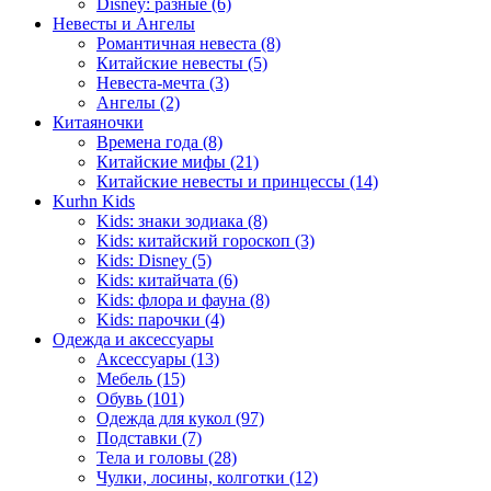
Disney: разные (6)
Невесты и Ангелы
Романтичная невеста (8)
Китайские невесты (5)
Невеста-мечта (3)
Ангелы (2)
Китаяночки
Времена года (8)
Китайские мифы (21)
Китайские невесты и принцессы (14)
Kurhn Kids
Kids: знаки зодиака (8)
Kids: китайский гороскоп (3)
Kids: Disney (5)
Kids: китайчата (6)
Kids: флора и фауна (8)
Kids: парочки (4)
Одежда и аксессуары
Аксессуары (13)
Мебель (15)
Обувь (101)
Одежда для кукол (97)
Подставки (7)
Тела и головы (28)
Чулки, лосины, колготки (12)