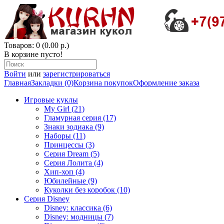
Товаров: 0 (0.00 р.)
В корзине пусто!
Войти
или
зарегистрироваться
Главная
Закладки (0)
Корзина покупок
Оформление заказа
Игровые куклы
My Girl (21)
Гламурная серия (17)
Знаки зодиака (9)
Наборы (11)
Принцессы (3)
Серия Dream (5)
Серия Лолита (4)
Хип-хоп (4)
Юбилейные (9)
Куколки без коробок (10)
Серия Disney
Disney: классика (6)
Disney: модницы (7)