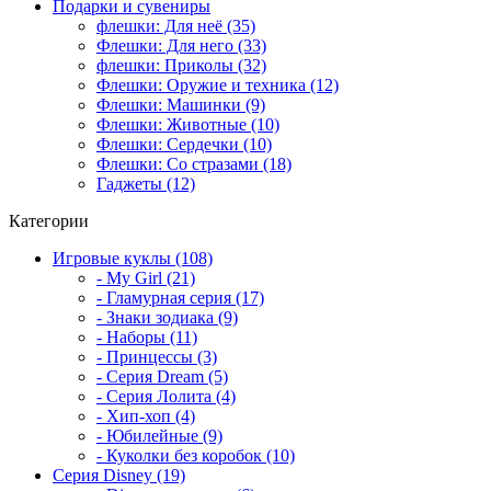
Подарки и сувениры
флешки: Для неё (35)
Флешки: Для него (33)
флешки: Приколы (32)
Флешки: Оружие и техника (12)
Флешки: Машинки (9)
Флешки: Животные (10)
Флешки: Сердечки (10)
Флешки: Со стразами (18)
Гаджеты (12)
Категории
Игровые куклы (108)
- My Girl (21)
- Гламурная серия (17)
- Знаки зодиака (9)
- Наборы (11)
- Принцессы (3)
- Серия Dream (5)
- Серия Лолита (4)
- Хип-хоп (4)
- Юбилейные (9)
- Куколки без коробок (10)
Серия Disney (19)