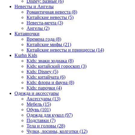
Disney: разные (6)
Невесты и Ангелы
Романтичная невеста (8)
Китайские невесты (5)
Невеста-мечта (3)
Ангелы (2)
Китаяночки
Времена года (8)
Китайские мифы (21)
Китайские невесты и принцессы (14)
Kurhn Kids
Kids: знаки зодиака (8)
Kids: китайский гороскоп (3)
Kids: Disney (5)
Kids: китайчата (6)
Kids: флора и фауна (8)
Kids: парочки (4)
Одежда и аксессуары
Аксессуары (13)
Мебель (15)
Обувь (101)
Одежда для кукол (97)
Подставки (7)
Тела и головы (28)
Чулки, лосины, колготки (12)