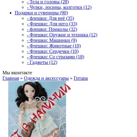
- Тела и головы (28)
- Чулки, лосины, колготки (12)
Подарки и сувениры (90)
- флешки: Для неё (35)
- Флешки: Для него (33)
- флешки: Приколы (32)
- Флешки: Оружие и техника (12)
- Флешки: Машинки (9)
- Флешки: Животные (10)
- Флешки: Сердечки (10)
- Флешки: Со стразами (18)
- Гаджеты (12)
Мы вконтакте
Главная
»
Одежда и аксессуары
»
Гитара