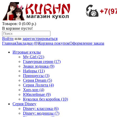
Товаров: 0 (0.00 р.)
В корзине пусто!
Войти
или
зарегистрироваться
Главная
Закладки (0)
Корзина покупок
Оформление заказа
Игровые куклы
My Girl (21)
Гламурная серия (17)
Знаки зодиака (9)
Наборы (11)
Принцессы (3)
Серия Dream (5)
Серия Лолита (4)
Хип-хоп (4)
Юбилейные (9)
Куколки без коробок (10)
Серия Disney
Disney: классика (6)
Disney: модницы (7)