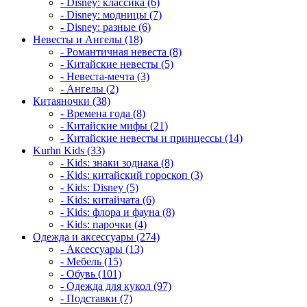
- Disney: классика (6)
- Disney: модницы (7)
- Disney: разные (6)
Невесты и Ангелы (18)
- Романтичная невеста (8)
- Китайские невесты (5)
- Невеста-мечта (3)
- Ангелы (2)
Китаяночки (38)
- Времена года (8)
- Китайские мифы (21)
- Китайские невесты и принцессы (14)
Kurhn Kids (33)
- Kids: знаки зодиака (8)
- Kids: китайский гороскоп (3)
- Kids: Disney (5)
- Kids: китайчата (6)
- Kids: флора и фауна (8)
- Kids: парочки (4)
Одежда и аксессуары (274)
- Аксессуары (13)
- Мебель (15)
- Обувь (101)
- Одежда для кукол (97)
- Подставки (7)