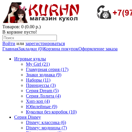
Товаров: 0 (0.00 р.)
В корзине пусто!
Войти
или
зарегистрироваться
Главная
Закладки (0)
Корзина покупок
Оформление заказа
Игровые куклы
My Girl (21)
Гламурная серия (17)
Знаки зодиака (9)
Наборы (11)
Принцессы (3)
Серия Dream (5)
Серия Лолита (4)
Хип-хоп (4)
Юбилейные (9)
Куколки без коробок (10)
Серия Disney
Disney: классика (6)
Disney: модницы (7)