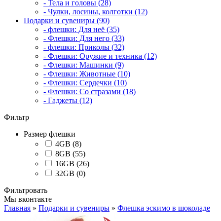
- Тела и головы (28)
- Чулки, лосины, колготки (12)
Подарки и сувениры (90)
- флешки: Для неё (35)
- Флешки: Для него (33)
- флешки: Приколы (32)
- Флешки: Оружие и техника (12)
- Флешки: Машинки (9)
- Флешки: Животные (10)
- Флешки: Сердечки (10)
- Флешки: Со стразами (18)
- Гаджеты (12)
Фильтр
Размер флешки
4GB (8)
8GB (55)
16GB (26)
32GB (0)
Фильтровать
Мы вконтакте
Главная
»
Подарки и сувениры
»
Флешка эскимо в шоколаде