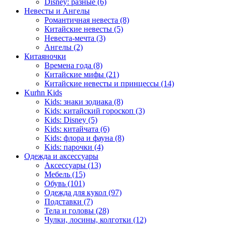
Disney: разные (6)
Невесты и Ангелы
Романтичная невеста (8)
Китайские невесты (5)
Невеста-мечта (3)
Ангелы (2)
Китаяночки
Времена года (8)
Китайские мифы (21)
Китайские невесты и принцессы (14)
Kurhn Kids
Kids: знаки зодиака (8)
Kids: китайский гороскоп (3)
Kids: Disney (5)
Kids: китайчата (6)
Kids: флора и фауна (8)
Kids: парочки (4)
Одежда и аксессуары
Аксессуары (13)
Мебель (15)
Обувь (101)
Одежда для кукол (97)
Подставки (7)
Тела и головы (28)
Чулки, лосины, колготки (12)