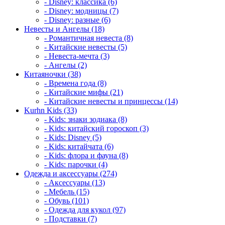
- Disney: классика (6)
- Disney: модницы (7)
- Disney: разные (6)
Невесты и Ангелы (18)
- Романтичная невеста (8)
- Китайские невесты (5)
- Невеста-мечта (3)
- Ангелы (2)
Китаяночки (38)
- Времена года (8)
- Китайские мифы (21)
- Китайские невесты и принцессы (14)
Kurhn Kids (33)
- Kids: знаки зодиака (8)
- Kids: китайский гороскоп (3)
- Kids: Disney (5)
- Kids: китайчата (6)
- Kids: флора и фауна (8)
- Kids: парочки (4)
Одежда и аксессуары (274)
- Аксессуары (13)
- Мебель (15)
- Обувь (101)
- Одежда для кукол (97)
- Подставки (7)