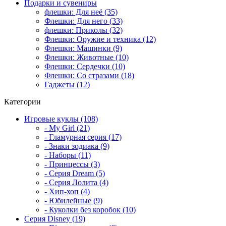
Подарки и сувениры
флешки: Для неё (35)
Флешки: Для него (33)
флешки: Приколы (32)
Флешки: Оружие и техника (12)
Флешки: Машинки (9)
Флешки: Животные (10)
Флешки: Сердечки (10)
Флешки: Со стразами (18)
Гаджеты (12)
Категории
Игровые куклы (108)
- My Girl (21)
- Гламурная серия (17)
- Знаки зодиака (9)
- Наборы (11)
- Принцессы (3)
- Серия Dream (5)
- Серия Лолита (4)
- Хип-хоп (4)
- Юбилейные (9)
- Куколки без коробок (10)
Серия Disney (19)