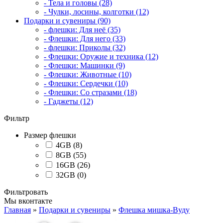
- Тела и головы (28)
- Чулки, лосины, колготки (12)
Подарки и сувениры (90)
- флешки: Для неё (35)
- Флешки: Для него (33)
- флешки: Приколы (32)
- Флешки: Оружие и техника (12)
- Флешки: Машинки (9)
- Флешки: Животные (10)
- Флешки: Сердечки (10)
- Флешки: Со стразами (18)
- Гаджеты (12)
Фильтр
Размер флешки
4GB (8)
8GB (55)
16GB (26)
32GB (0)
Фильтровать
Мы вконтакте
Главная
»
Подарки и сувениры
»
Флешка мишка-Вуду