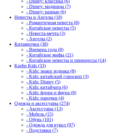
- Disney: классика (6)
- Disney: модницы (7)
- Disney: разные (6)
Невесты и Ангелы (18)
- Романтичная невеста (8)
- Китайские невесты (5)
- Невеста-мечта (3)
- Ангелы (2)
Китаяночки (38)
- Времена года (8)
- Китайские мифы (21)
- Китайские невесты и принцессы (14)
Kurhn Kids (33)
- Kids: знаки зодиака (8)
- Kids: китайский гороскоп (3)
- Kids: Disney (5)
- Kids: китайчата (6)
- Kids: флора и фауна (8)
- Kids: парочки (4)
Одежда и аксессуары (274)
- Аксессуары (13)
- Мебель (15)
- Обувь (101)
- Одежда для кукол (97)
- Подставки (7)