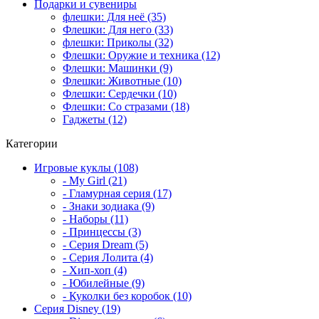
Подарки и сувениры
флешки: Для неё (35)
Флешки: Для него (33)
флешки: Приколы (32)
Флешки: Оружие и техника (12)
Флешки: Машинки (9)
Флешки: Животные (10)
Флешки: Сердечки (10)
Флешки: Со стразами (18)
Гаджеты (12)
Категории
Игровые куклы (108)
- My Girl (21)
- Гламурная серия (17)
- Знаки зодиака (9)
- Наборы (11)
- Принцессы (3)
- Серия Dream (5)
- Серия Лолита (4)
- Хип-хоп (4)
- Юбилейные (9)
- Куколки без коробок (10)
Серия Disney (19)