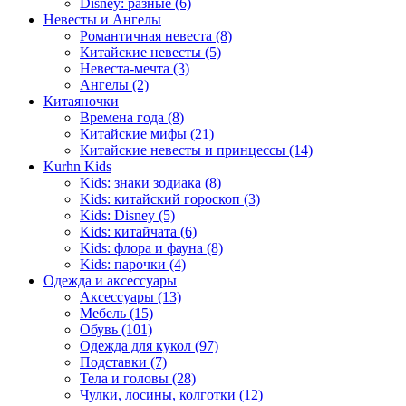
Disney: разные (6)
Невесты и Ангелы
Романтичная невеста (8)
Китайские невесты (5)
Невеста-мечта (3)
Ангелы (2)
Китаяночки
Времена года (8)
Китайские мифы (21)
Китайские невесты и принцессы (14)
Kurhn Kids
Kids: знаки зодиака (8)
Kids: китайский гороскоп (3)
Kids: Disney (5)
Kids: китайчата (6)
Kids: флора и фауна (8)
Kids: парочки (4)
Одежда и аксессуары
Аксессуары (13)
Мебель (15)
Обувь (101)
Одежда для кукол (97)
Подставки (7)
Тела и головы (28)
Чулки, лосины, колготки (12)