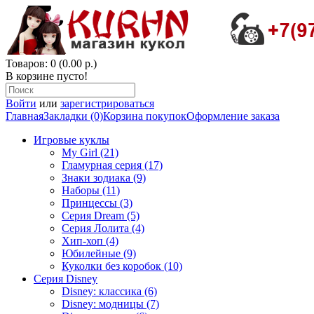
Товаров: 0 (0.00 р.)
В корзине пусто!
Войти
или
зарегистрироваться
Главная
Закладки (0)
Корзина покупок
Оформление заказа
Игровые куклы
My Girl (21)
Гламурная серия (17)
Знаки зодиака (9)
Наборы (11)
Принцессы (3)
Серия Dream (5)
Серия Лолита (4)
Хип-хоп (4)
Юбилейные (9)
Куколки без коробок (10)
Серия Disney
Disney: классика (6)
Disney: модницы (7)